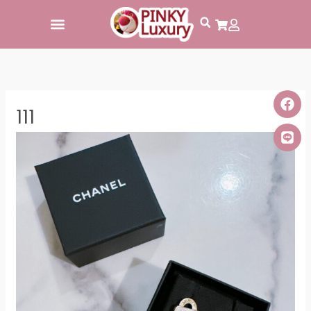
跳
至
主
要
內
容
111