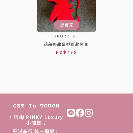
已售完
SPORT B.
萌萌恐龍造型斜背包 紅
NT$
799
GET In TOUCH
/ 諮詢 PINKY Luxury
小闆娘 /
平淇商行 統一編號：