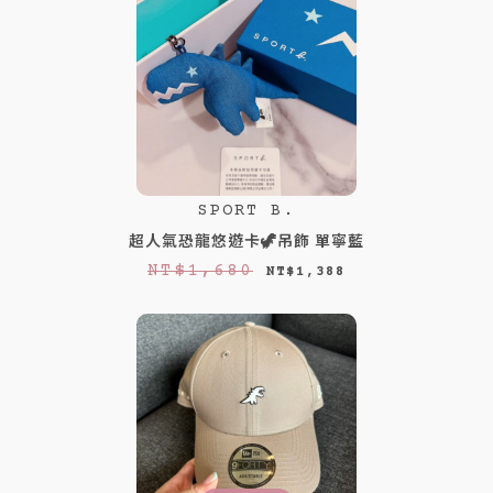
SPORT B.
超人氣恐龍悠遊卡🦖吊飾 單寧藍
原
目
NT$
1,680
NT$
1,388
始
前
價
價
格
格
：
：
N
N
T
T