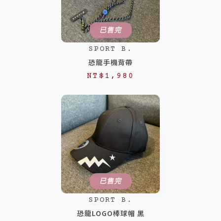
已售完
SPORT B.
恐龍手機背帶
NT$
1,980
已售完
SPORT B.
恐龍LOGO棒球帽 黑