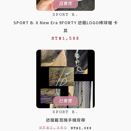
$
$
已售完
1
1
SPORT B.
,
,
SPORT B. X New Era 9FORTY 恐龍LOGO棒球帽 卡
6
3
其
8
8
NT$
1,588
0
8
。
。
已售完
SPORT B.
恐龍戴耳機手機背帶
原
目
NT$
2,380
NT$
2,088