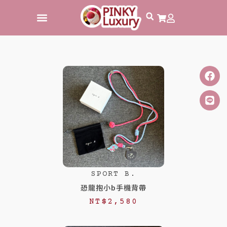
跳
至
主
要
內
容
SPORT B.
恐龍抱小b手機背帶
NT$
2,580