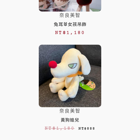
$
$
1
1
奈良美智
,
,
兔耳🐰女孩吊飾
9
6
NT$
1,180
8
8
0
8
。
。
奈良美智
黃狗娃兒
原
目
NT$
1,180
NT$
888
始
前