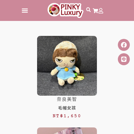
跳
至
主
要
內
容
奈良美智
毛帽女孩
NT$
1,650