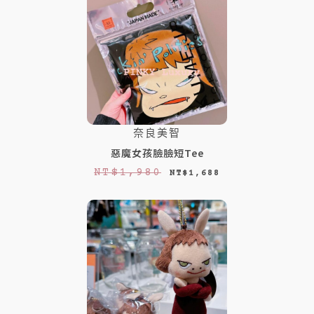
奈良美智
惡魔女孩臉臉短Tee
原
目
NT$
1,980
NT$
1,688
始
前
價
價
格
格
：
：
N
N
T
T