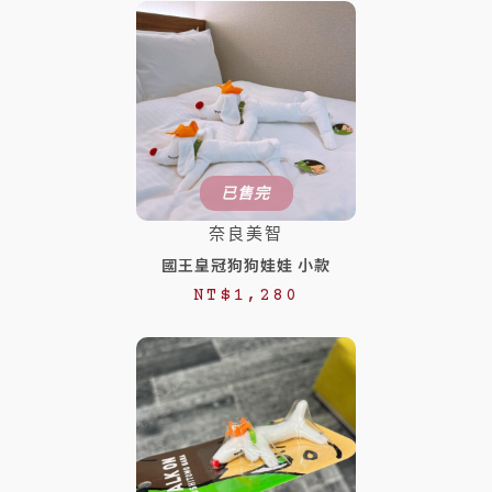
價
價
格
格
：
：
N
N
T
T
$
$
已售完
1
8
奈良美智
,
8
國王皇冠狗狗娃娃 小款
1
8
NT$
1,280
8
。
0
。