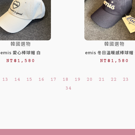
韓國選物
韓國選物
emis 愛心棒球帽 白
emis 冬日溫暖感棒球帽
NT$
1,580
NT$
1,580
13
14
15
16
17
18
19
20
21
22
23
34