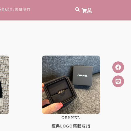
NTACT
/聯繫我們
頁
頁
頁
頁
頁
頁
頁
頁
頁
頁
面
面
面
面
面
面
面
面
面
面
CHANEL
白
經典LOGO滿載戒指