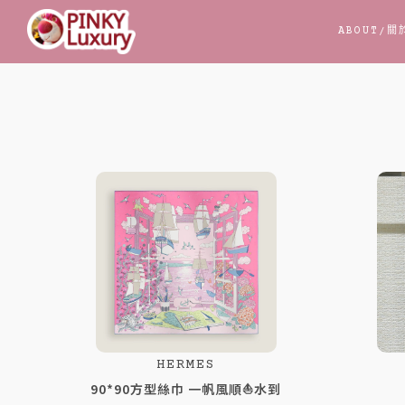
跳
ABOUT
/關
至
主
要
內
頁
頁
頁
頁
頁
頁
頁
頁
頁
頁
頁
頁
容
面
面
面
面
面
面
面
面
面
面
面
面
HERMES
90*90方型絲巾 一帆風順⛵️水到