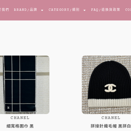
於我們
BRAND
/品牌
CATEGORY
/類別
FAQ
/退換貨政策
CO
頁
頁
頁
頁
頁
頁
頁
頁
頁
頁
頁
頁
面
面
面
面
面
面
面
面
面
面
面
面
CHANEL
CHANEL
細寬格圍巾 黑
拼接針織毛帽 黑拼