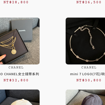
NT$
28,800
NT$
26,500
CHANEL
CHANEL
CO CHANEL女士錢幣系列
mini 7 LOGO(7花)
NT$
32,800
NT$
30,800