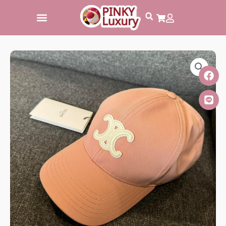
跳
至
主
要
內
容