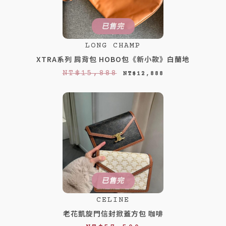
已售完
LONG CHAMP
XTRA系列 肩背包 HOBO包《新小款》白蘭地
原
目
NT$
15,888
NT$
12,888
始
前
價
價
格
格
：
：
N
N
T
T
$
$
已售完
1
1
CELINE
5
2
老花凱旋門信封掀蓋方包 咖啡
,
,