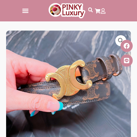
跳
至
主
要
內
容