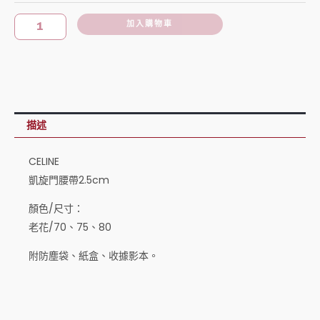
腰
帶
加入購物車
2.5cm
數
量
描述
CELINE
凱旋門腰帶2.5cm
顏色/尺寸：
老花/70、75、80
附防塵袋、紙盒、收據影本。