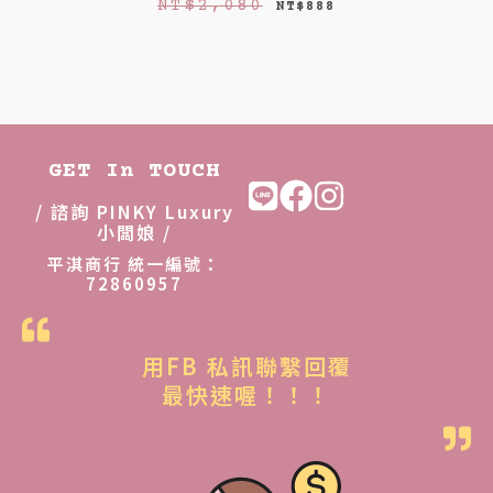
原
目
NT$
2,080
NT$
888
始
前
價
價
格
格
：
：
N
N
GET In TOUCH
T
T
/ 諮詢 PINKY Luxury
$
$
小闆娘 /
2
8
平淇商行 統一編號：
72860957
,
8
0
8
8
。
用FB 私訊聯繫回覆
0
最快速喔！！！
。