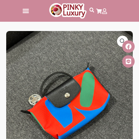
跳
至
主
要
內
容