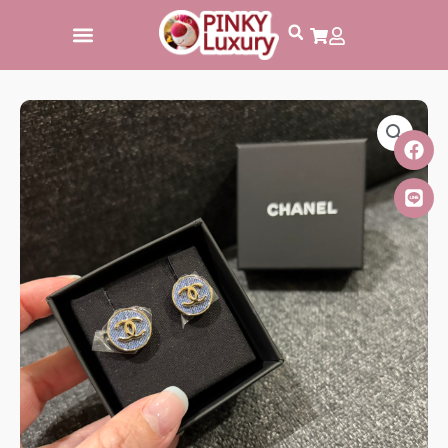
跳
至
主
要
內
容