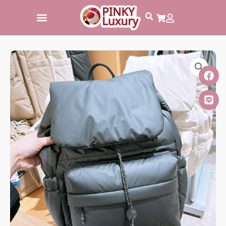
跳
至
主
要
內
容