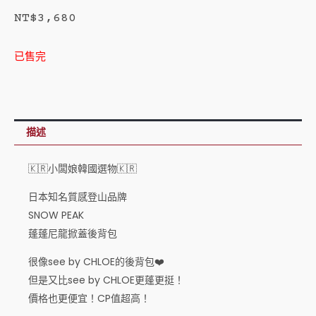
NT$
3,680
已售完
描述
🇰🇷小闆娘韓國選物🇰🇷
日本知名質感登山品牌
SNOW PEAK
蓬蓬尼龍掀蓋後背包
很像see by CHLOE的後背包❤️
但是又比see by CHLOE更蓬更挺！
價格也更便宜！CP值超高！