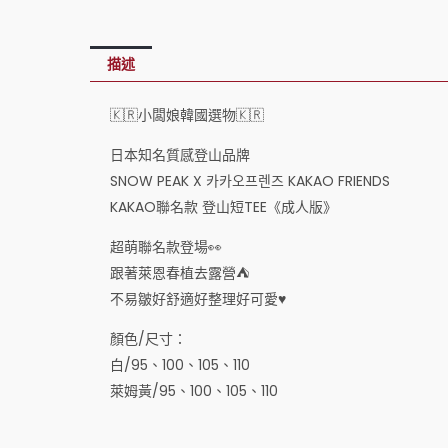
描述
🇰🇷小闆娘韓國選物🇰🇷
日本知名質感登山品牌
SNOW PEAK X 카카오프렌즈 KAKAO FRIENDS
KAKAO聯名款 登山短TEE《成人版》
超萌聯名款登場👀
跟著萊恩春植去露營⛺️
不易皺好舒適好整理好可愛♥️
顏色/尺寸：
白/95、100、105、110
萊姆黃/95、100、105、110