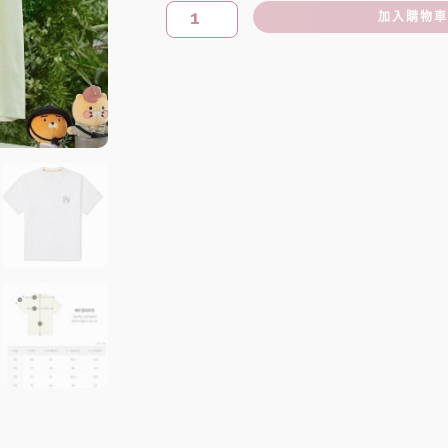
質
加入購物
感
登
山
品
牌
SNOW
PEAK
X
카
카
오
프
렌
즈
KAKAO