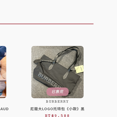
已售完
BURBERRY
BAUD
尼龍大LOGO托特包《小款》黑
NT$
9,588