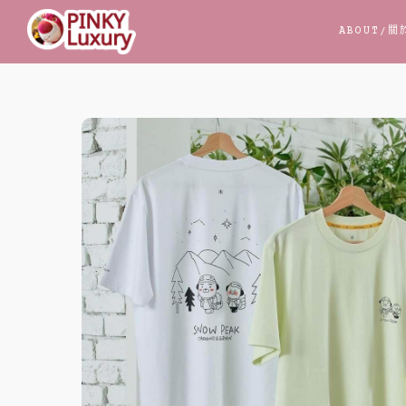
跳
ABOUT
/關
至
主
要
內
容