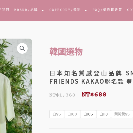
於我們
BRAND
/品牌
CATEGORY
/類別
FAQ
/退換貨政策
CO
韓國選物
日本知名質感登山品牌 SNOW
FRIENDS KAKAO聯名款
原
目
NT$
688
NT$
1,380
始
前
日
價
價
本
白95
白100
白105
白110
萊姆黃95
知
格：
格：
名
NT$1,380。
NT$688。