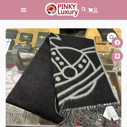
跳
至
主
要
內
容