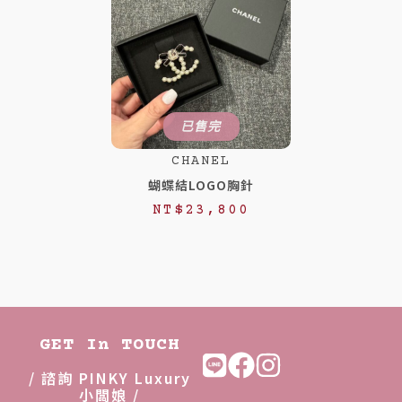
已售完
CHANEL
蝴蝶結LOGO胸針
NT$
23,800
GET In TOUCH
/ 諮詢 PINKY Luxury
小闆娘 /