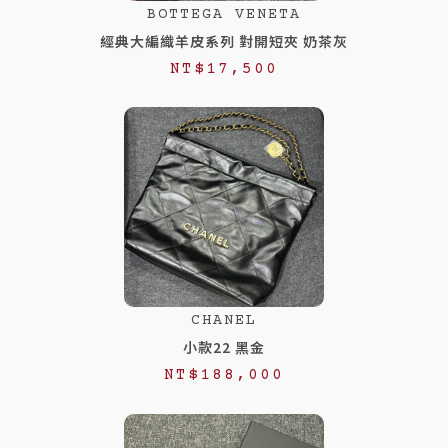
BOTTEGA VENETA
,
,
經典大編織羊皮系列 對開短夾 奶茶灰
9
9
NT$
17,500
8
8
0
8
。
。
CHANEL
小款22 黑金
NT$
188,000