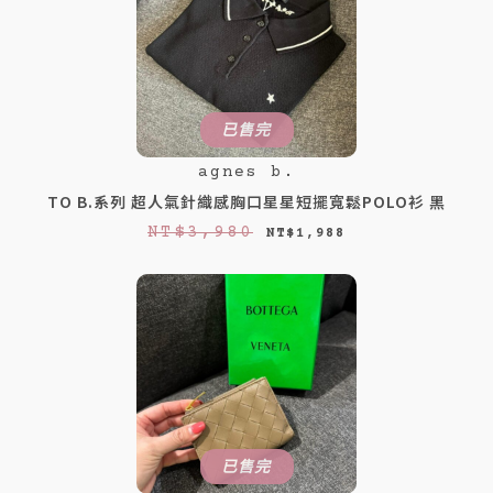
已售完
agnes b.
TO B.系列 超人氣針織感胸口星星短擺寬鬆POLO衫 黑
原
目
NT$
3,980
NT$
1,988
始
前
價
價
格
格
：
：
N
N
T
T
$
$
已售完
3
1