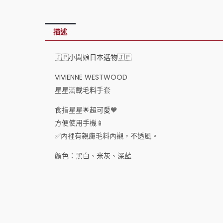
描述
🇯🇵小闆娘日本選物🇯🇵
VIVIENNE WESTWOOD
星星滿載毛料手套
食指星星🌟超可愛🧡
方便使用手機📱
✅內裡有親膚毛料內襯，不透風。
顏色：黑白、米灰、深藍