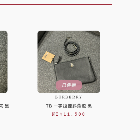
已售完
BURBERRY
夾 黑
TB 一字拉鍊斜背包 黑
NT$
11,588