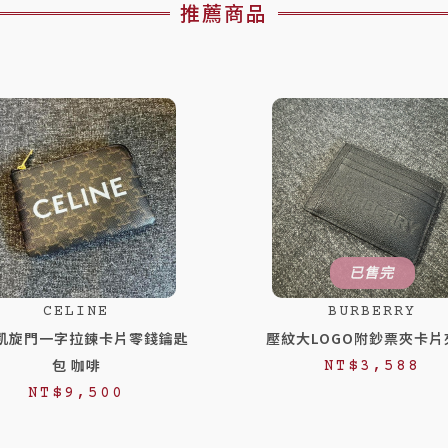
推薦商品
已售完
CELINE
BURBERRY
凱旋門一字拉鍊卡片零錢鑰匙
壓紋大LOGO附鈔票夾卡片
包 咖啡
NT$
3,588
NT$
9,500