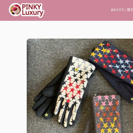
跳
ABOUT
/關
至
主
要
內
容