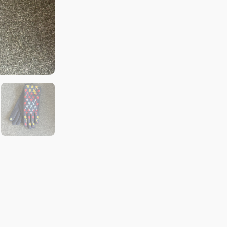
料
手
套
數
量