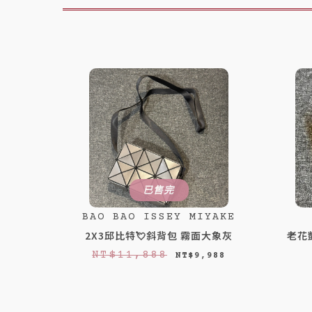
已售完
BAO BAO ISSEY MIYAKE
2X3邱比特💘斜背包 霧面大象灰
老花
原
目
NT$
11,888
NT$
9,988
始
前
價
價