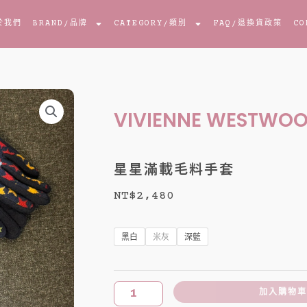
於我們
BRAND
/品牌
CATEGORY
/類別
FAQ
/退換貨政策
CO
VIVIENNE WESTWO
星星滿載毛料手套
NT$
2,480
星
星
黑白
米灰
深藍
滿
載
毛
加入購物