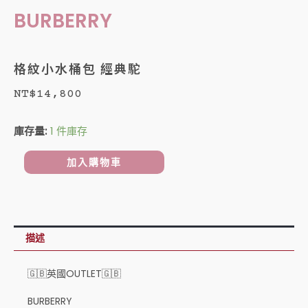
BURBERRY
格紋小水桶包 經典駝
NT$
14,800
格
庫存量:
1 件庫存
紋
小
加入購物車
水
桶
包
經
描述
典
駝
🇬🇧英國OUTLET🇬🇧
數
BURBERRY
量