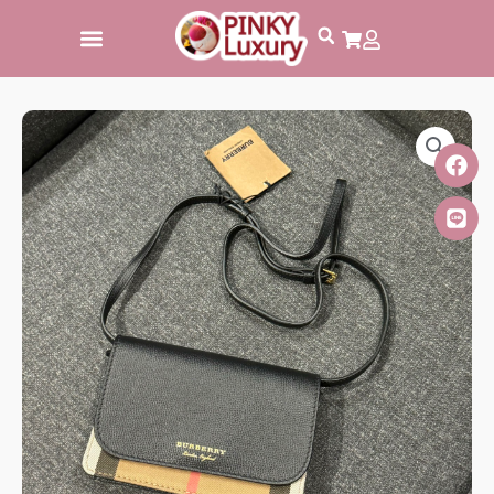
跳
至
主
要
內
容