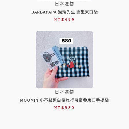
日本選物
5
9
BARBAPAPA 泡泡先生 造型束口袋
,
,
NT$
499
0
9
0
9
0
9
。
。
日本選物
MOOMIN 小不點黑白格旅行可摺疊束口手提袋
NT$
580