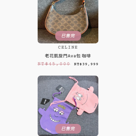
已售完
CELINE
老花凱旋門Ava包 咖啡
原
目
NT$
45,000
NT$
39,999
始
前
價
價
格
格
：
：
N
N
T
T
$
$
已售完
4
3