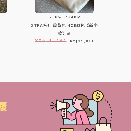
LONG CHAMP
XTRA系列 肩背包 HOBO包《新小
款》灰
原
目
NT$
15,888
NT$
12,888
始
前
價
價
格
格
：
：
N
N
T
T
$
$
覆
1
1
！
5
2
,
,