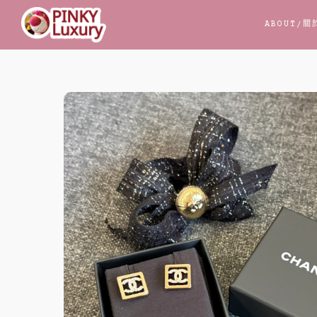
跳
ABOUT
/關
至
主
要
內
容