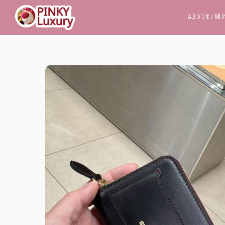
跳
ABOUT
/關
至
主
要
內
容