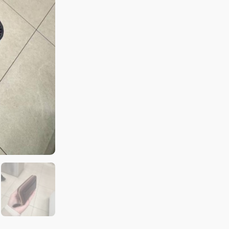
金
LOGO
口
袋
ㄇ
型
卡
片
零
錢
包
黑
數
量