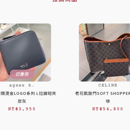
已售完
agnes b.
CELINE
簡燙金LOGO系列 L拉鍊短夾
老花凱旋門SOFT SHOPPE
炭灰
啡
NT$
3,950
NT$
54,800