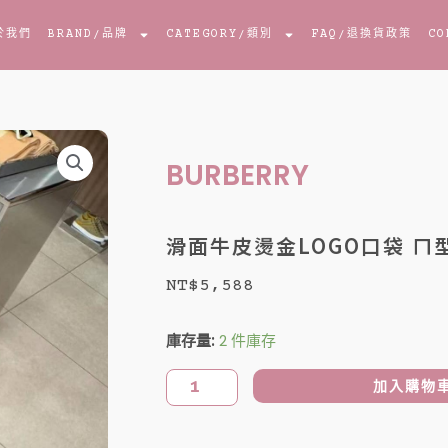
於我們
BRAND
/品牌
CATEGORY
/類別
FAQ
/退換貨政策
CO
BURBERRY
滑面牛皮燙金LOGO口袋 ㄇ
NT$
5,588
滑
庫存量:
2 件庫存
面
牛
加入購物
皮
燙