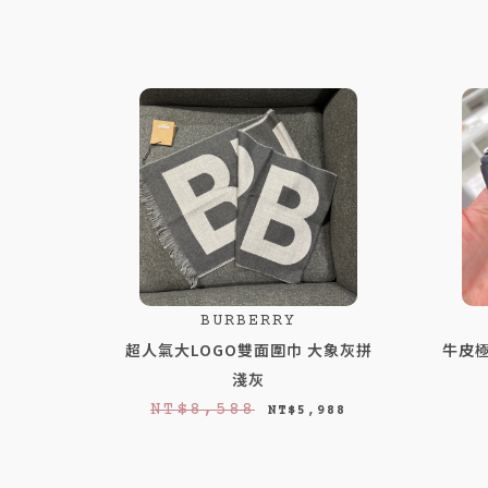
BURBERRY
超人氣大LOGO雙面圍巾 大象灰拼
牛皮極
淺灰
原
目
NT$
8,588
NT$
5,988
始
前
價
價