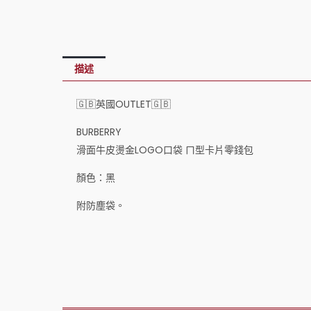
描述
🇬🇧英國OUTLET🇬🇧
BURBERRY
滑面牛皮燙金LOGO口袋 ㄇ型卡片零錢包
顏色：黑
附防塵袋。