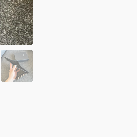
多
卡
短
夾
黑
數
量