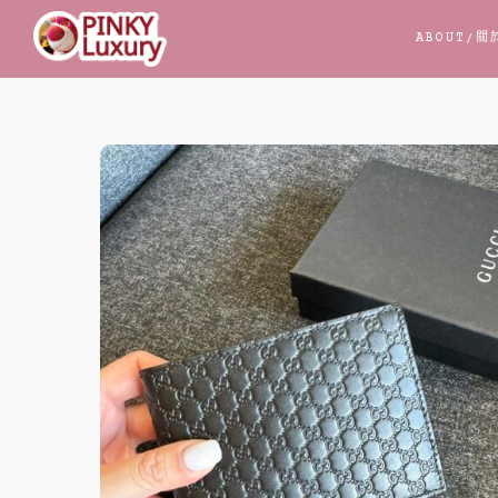
跳
ABOUT
/關
至
主
要
內
容