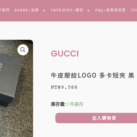
於我們
BRAND
/品牌
CATEGORY
/類別
FAQ
/退換貨政策
CO
GUCCI
牛皮壓紋LOGO 多卡短夾 黑
NT$
9,588
牛
庫存量:
1 件庫存
皮
壓
加入購物車
紋
LOGO