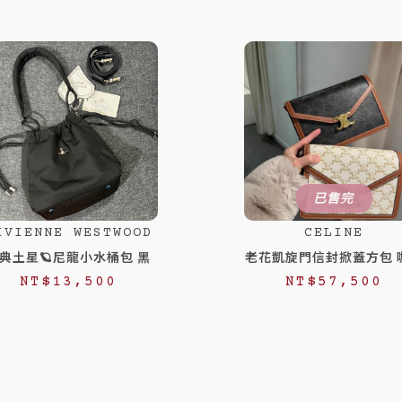
已售完
IVIENNE WESTWOOD
CELINE
典土星🪐尼龍小水桶包 黑
老花凱旋門信封掀蓋方包 
NT$
13,500
NT$
57,500