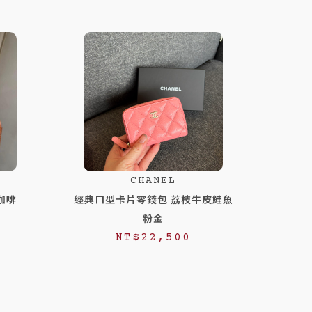
CHANEL
咖啡
經典ㄇ型卡片零錢包 荔枝牛皮鮭魚
粉金
NT$
22,500