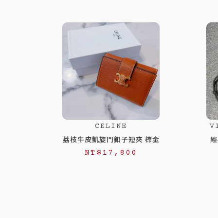
CELINE
V
荔枝牛皮凱旋門釦子短夾 棕金
經
NT$
17,800