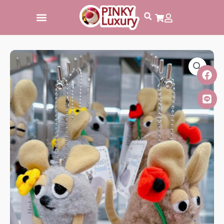
跳
至
主
要
內
容