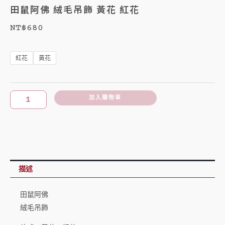
田鼠阿佛 絨毛吊飾 黃花 紅花
NT$
680
田
鼠
紅花
黃花
阿
佛
絨
加入購物車
毛
吊
飾
黃
花
描述
紅
花
田鼠阿佛
數
絨毛吊飾
量