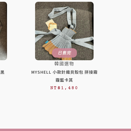
已售完
韓國選物
 黑
MYSHELL 小款針織貝殼包 拼接霧
霾藍卡其
NT$
1,480