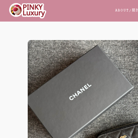
跳
ABOUT
/關
至
主
要
內
容