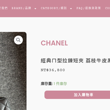
於我們
BRAND
/品牌
CATEGORY
/類別
FAQ
/退換貨政策
CO
CHANEL
經典ㄇ型拉鍊短夾 荔枝牛皮
NT$
36,800
經
庫存量:
1 件庫存
典
ㄇ
加入購物車
型
拉