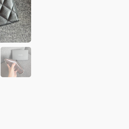
鍊
短
夾
荔
枝
牛
皮
黑
金
數
量