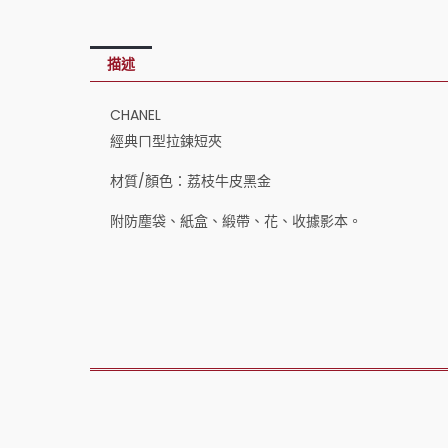
描述
CHANEL
經典ㄇ型拉鍊短夾
材質/顏色：荔枝牛皮黑金
附防塵袋、紙盒、緞帶、花、收據影本。