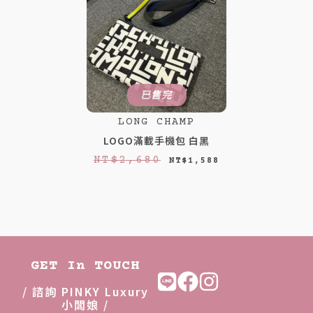
已售完
LONG CHAMP
LOGO滿載手機包 白黑
原
目
NT$
2,680
NT$
1,588
始
前
價
價
格
格
：
：
N
N
GET In TOUCH
T
T
/ 諮詢 PINKY Luxury
$
$
小闆娘 /