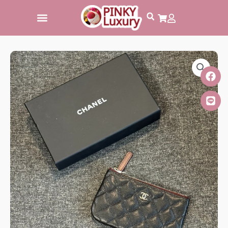
跳
至
主
要
內
容