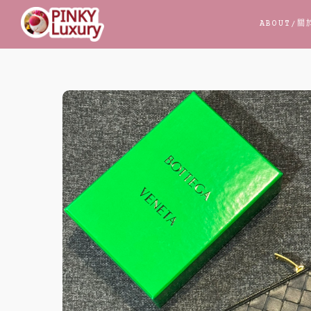
跳
ABOUT
/關
至
主
要
內
容