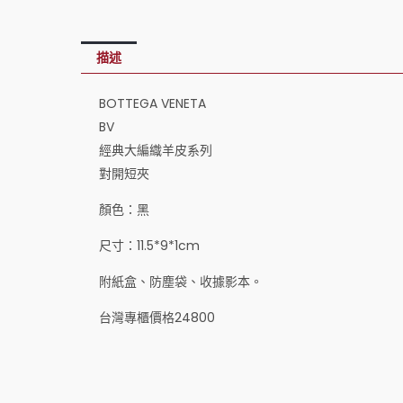
描述
BOTTEGA VENETA
BV
經典大編織羊皮系列
對開短夾
顏色：黑
尺寸：11.5*9*1cm
附紙盒、防塵袋、收據影本。
台灣專櫃價格24800