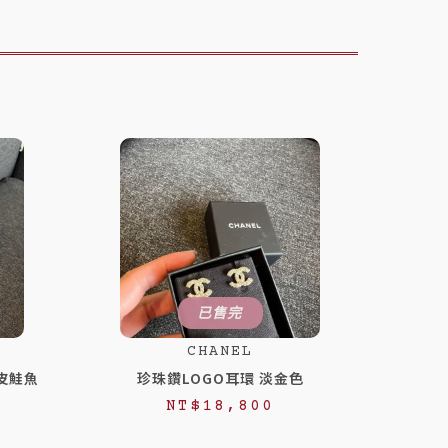
已售完
CHANEL
皮鮭魚
珍珠鑽LOGO耳環 淡金色
NT$
18,800