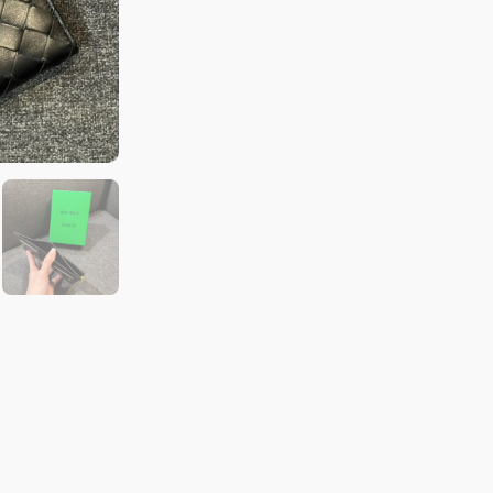
羊
皮
系
列
對
開
短
夾
黑
數
量