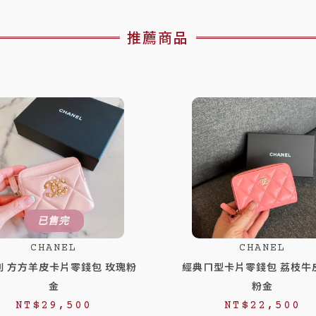
推薦商品
已售完
CHANEL
CHANEL
列 方方羊皮卡片零錢包 玫瑰粉
經典ㄇ型卡片零錢包 荔枝牛
金
粉金
NT$
29,500
NT$
22,500