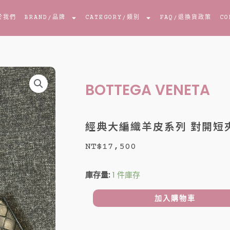
於我們
BRAND
/品牌
CATEGORY
/類別
FAQ
/退換貨政策
CO
BOTTEGA VENETA
經典大編織羊皮系列 對開短夾
NT$
17,500
經
庫存量:
1 件庫存
典
大
加入購物車
編
織