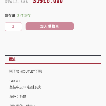
NT$
10,888
NT$
12,888
始
前
荔
庫存量:
2 件庫存
價
價
枝
牛
格：
格：
加入購物車
皮
NT$12,888。
NT$10,888。
GG
拉
鍊
長
描述
夾
奶
🇬🇧英國OUTLET🇬🇧
茶
數
GUCCI
荔枝牛皮GG拉鍊長夾
量
顏色：奶茶
附防塵袋、紙盒。