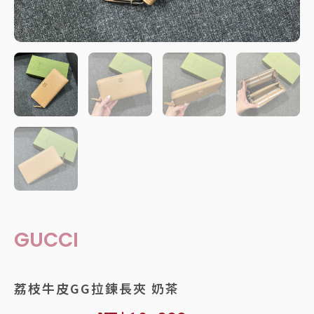
GUCCI
荔枝牛皮GG拉鍊長夾 奶茶
原
目