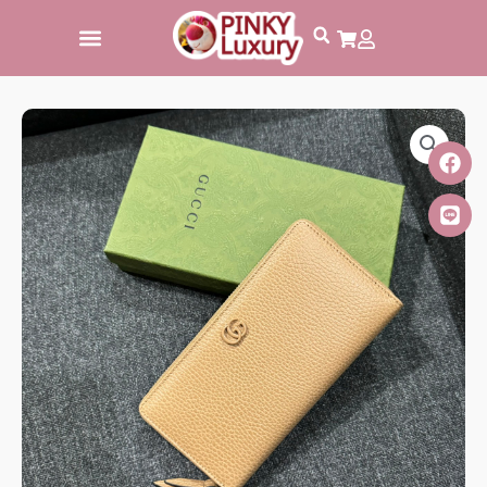
跳
至
主
要
內
容