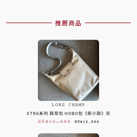
推薦商品
LONG CHAMP
XTRA系列 肩背包 HOBO包《新小款》灰
原
目
NT$
15,888
NT$
12,888
始
前