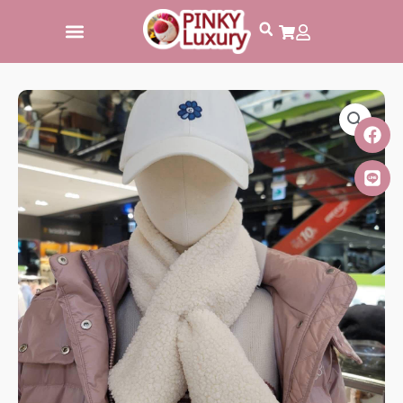
跳
至
主
要
內
容