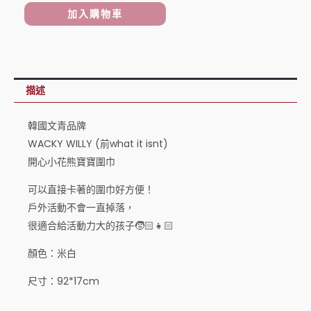
(前
加入購物車
what
it
isnt)
開
描述
心
小
韓國文青品牌
花
WACKY WILLY (前what it isnt)
熊
開心小花熊寶寶圍巾
寶
可以直接卡著的圍巾好方便！
寶
戶外活動不會一直掉落，
圍
很適合給活動力大的孩子🧒🏻👧🏻
巾
米
顏色：米白
白
尺寸：92*17cm
數
量