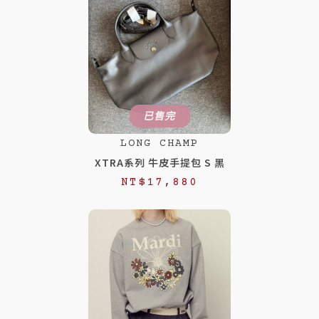
價
價
格
格
：
：
N
N
T
T
$
$
已售完
1
1
LONG CHAMP
5
2
XTRA系列 牛皮手提包 S 黑
,
,
NT$
17,880
8
8
8
8
8
8
。
。