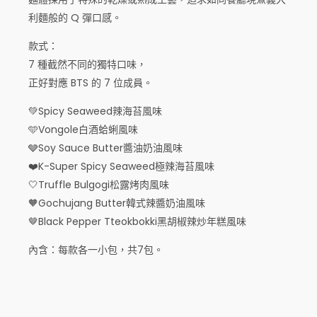
名
利麵般的 Q 彈口感。
款
款式：
單
7 種截然不同的獨特口味，
包
正好對應 BTS 的 7 位成員。
嚐
鮮
💚Spicy Seaweed辣海苔風味
綜
🩵Vongole白酒蛤蜊風味
合
🩶Soy Sauce Butter醬油奶油風味
7
❤️K-Super Spicy Seaweed極辣海苔風味
件
🤍Truffle Bulgogi松露烤肉風味
🧡Gochujang Butter韓式辣醬奶油風味
組
🤎Black Pepper Tteokbokki黑胡椒辣炒年糕風味
數
量
內含：每款各一小包，共7包。