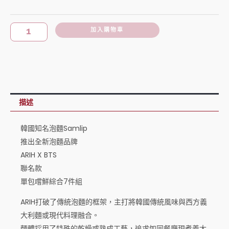
知
圍：
名
NT$760
泡
加入購物車
到
麵
Samlip
NT$1,360
推
出
全
描述
新
泡
韓國知名泡麵Samlip
麵
推出全新泡麵品牌
ARIH X BTS
品
聯名款
牌
單包嚐鮮綜合7件組
ARIH
X
ARIH打破了傳統泡麵的框架，主打將韓國傳統風味與西方義
BTS
大利麵或現代料理融合。
聯
麵體採用了特殊的乾燥或熟成工藝，追求如同餐廳現煮義大