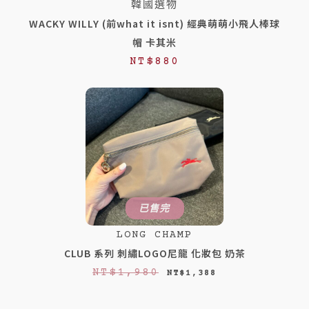
韓國選物
WACKY WILLY (前what it isnt) 經典萌萌小飛人棒球
帽 卡其米
NT$
880
已售完
LONG CHAMP
CLUB 系列 刺繡LOGO尼龍 化妝包 奶茶
原
目
NT$
1,980
NT$
1,388
始
前