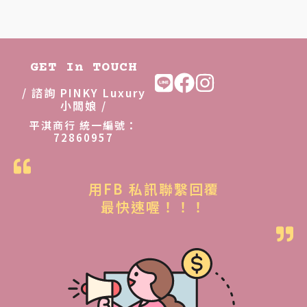
價
價
格
格
：
：
N
N
GET In TOUCH
T
T
/ 諮詢 PINKY Luxury
$
$
小闆娘 /
1
1
平淇商行 統一編號：
72860957
,
,
9
3
8
8
用FB 私訊聯繫回覆
0
8
最快速喔！！！
。
。