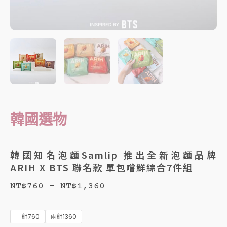
韓國選物
韓國知名泡麵Samlip 推出全新泡麵品牌
ARIH X BTS 聯名款 單包嚐鮮綜合7件組
價
NT$
760
–
NT$
1,360
格
韓
國
一組760
兩組1360
範