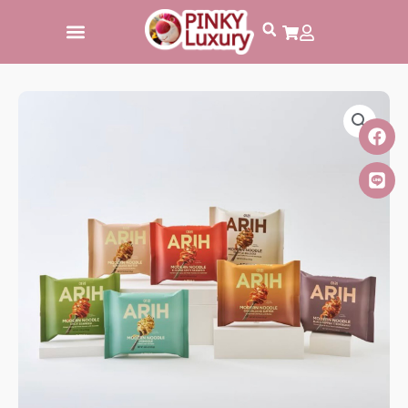
跳
至
主
要
內
容