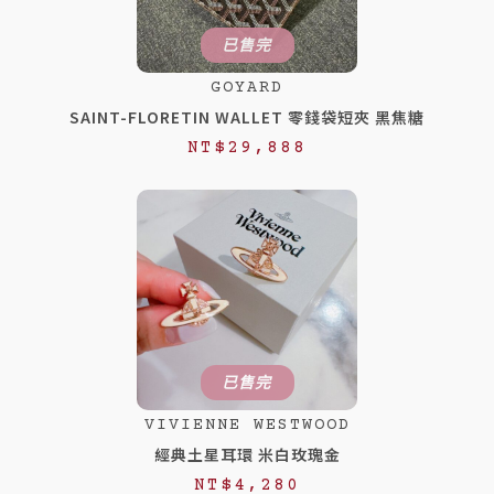
T
T
$
$
已售完
1
1
GOYARD
5
2
SAINT-FLORETIN WALLET 零錢袋短夾 黑焦糖
,
,
NT$
29,888
8
8
8
8
8
8
。
。
已售完
VIVIENNE WESTWOOD
經典土星耳環 米白玫瑰金
NT$
4,280