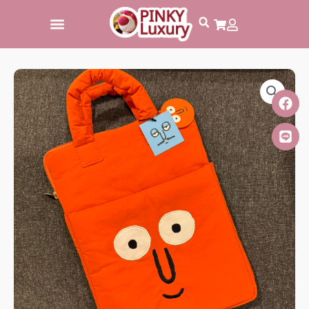
跳
至
主
要
內
容