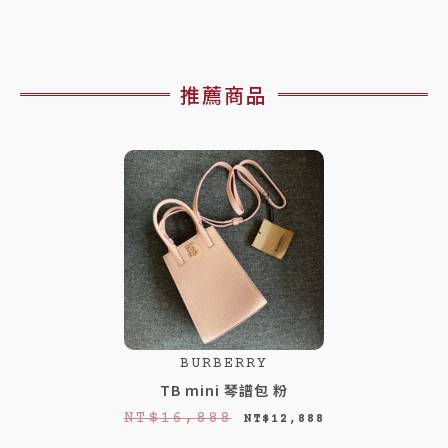
推薦商品
BURBERRY
TB mini 琴譜包 粉
原
目
NT$
16,888
NT$
12,888
始
前