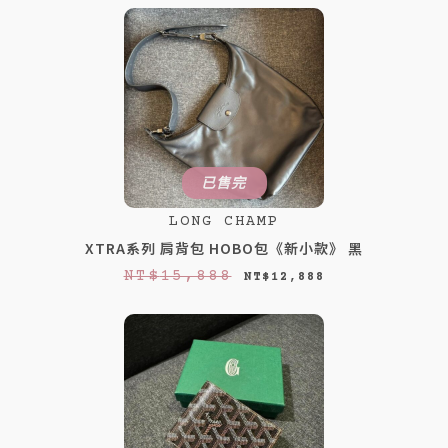
價
價
格
格
：
：
N
N
T
T
$
$
已售完
1
1
LONG CHAMP
6
2
XTRA系列 肩背包 HOBO包《新小款》 黑
,
,
原
目
NT$
15,888
NT$
12,888
8
8
始
前
8
8
價
價
8
8
格
格
。
。
：
：
N
N