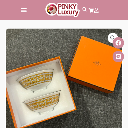
跳
至
主
要
內
容