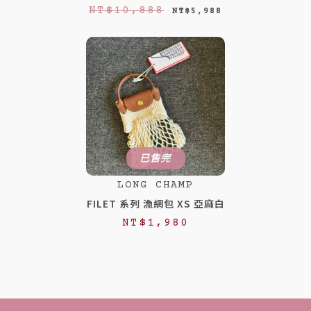
原
目
NT$
10,888
NT$
5,988
始
前
價
價
格
格
：
：
N
N
T
T
$
$
已售完
1
5
LONG CHAMP
0
,
FILET 系列 漁網包 XS 亞麻白
,
9
NT$
1,980
8
8
8
8
8
。
。