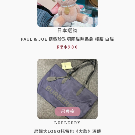
T
T
$
$
1
1
日本選物
,
,
PAUL & JOE 精緻珍珠項圈貓咪吊飾 橘貓 白貓
9
3
NT$
980
8
8
0
8
。
。
已售完
BURBERRY
尼龍大LOGO托特包《大款》深藍