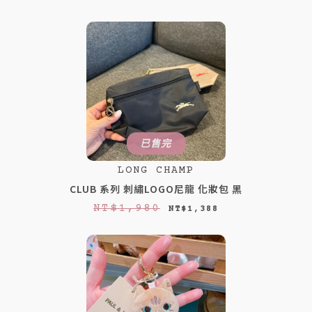
已售完
LONG CHAMP
CLUB 系列 刺繡LOGO尼龍 化妝包 黑
原
目
NT$
1,980
NT$
1,388
始
前
價
價
格
格
：
：
N
N