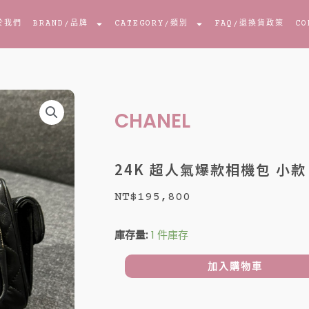
於我們
BRAND
/品牌
CATEGORY
/類別
FAQ
/退換貨政策
CO
CHANEL
24K 超人氣爆款相機包 小款
NT$
195,800
24K
庫存量:
1 件庫存
超
人
加入購物車
氣
爆