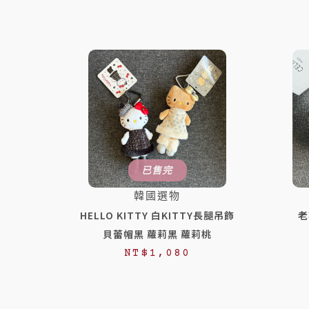
已售完
韓國選物
HELLO KITTY 白KITTY長腿吊飾
老
貝蕾帽黑 蘿莉黑 蘿莉桃
NT$
1,080