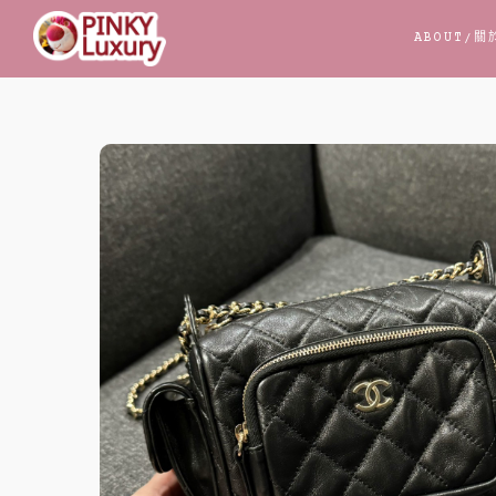
跳
ABOUT
/關
至
主
要
內
容