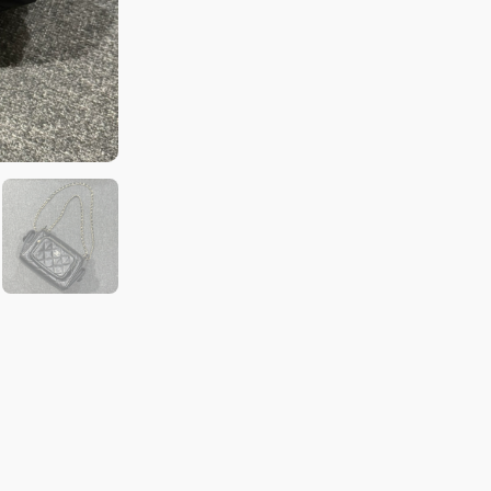
款
相
機
包
小
款
羊
皮
黑
金
數
量