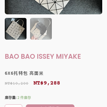
BAO BAO ISSEY MIYAKE
6X6托特包 亮面米
原
目
NT$
9,288
NT$
10,200
始
前
6X6
庫存量:
2 件庫存
價
價
托
特
格：
格：