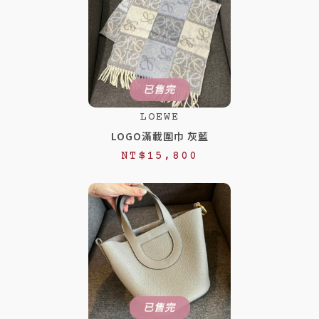
：
：
N
N
T
T
$
$
已售完
2
1
LOEWE
,
,
LOGO滿載圍巾 灰藍
9
9
NT$
15,800
8
8
0
8
。
。
已售完