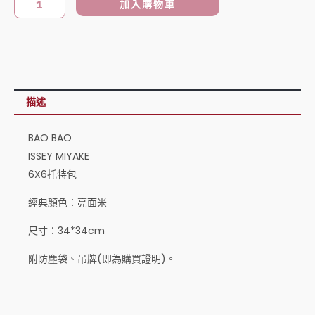
加入購物車
包
NT$10,200。
NT$9,288。
亮
面
米
數
描述
量
BAO BAO
ISSEY MIYAKE
6X6托特包
經典顏色：亮面米
尺寸：34*34cm
附防塵袋、吊牌(即為購買證明)。