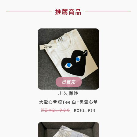
推薦商品
已售完
川久保玲
大愛心🖤短Tee 白+黑愛心🖤
原
目
NT$
2,980
NT$
1,988
始
前
價
價
格
格