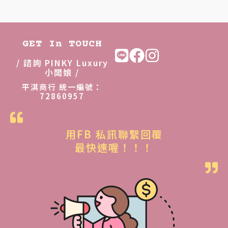
格
格
：
：
N
N
GET In TOUCH
T
T
/ 諮詢 PINKY Luxury
$
$
小闆娘 /
5
4
平淇商行 統一編號：
72860957
,
,
6
5
8
8
用FB 私訊聯繫回覆
8
8
最快速喔！！！
。
。