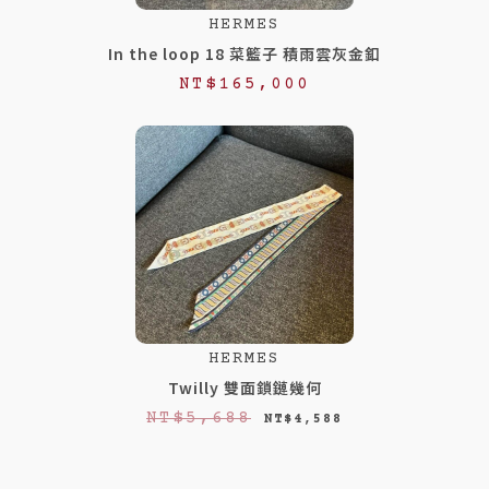
HERMES
In the loop 18 菜籃子 積雨雲灰金釦
NT$
165,000
HERMES
Twilly 雙面鎖鏈幾何
原
目
NT$
5,688
NT$
4,588
始
前
價
價