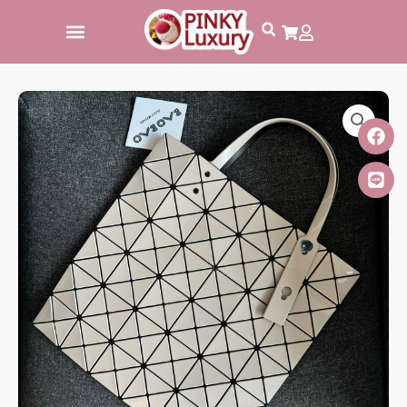
跳
至
主
要
內
容