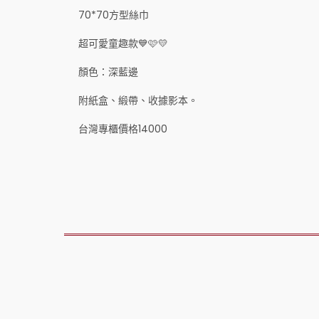
70*70方型絲巾
超可愛童趣款💙🩷💛
顏色：深藍邊
附紙盒、緞帶、收據影本。
台灣專櫃價格14000