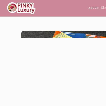
跳
ABOUT
/關
至
主
要
內
容