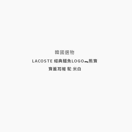
韓國選物
LACOSTE 經典鱷魚LOGO🐊熊寶
寶蓋耳帽 駝 米白
NT$
2,280