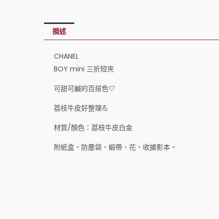
描述
CHANEL
BOY mini 三折短夾
可甜可鹹的百搭色🤍
荔枝牛皮好整理💪
材質/顏色：荔枝牛皮白金
附紙盒、防塵袋、緞帶、花、收據影本。