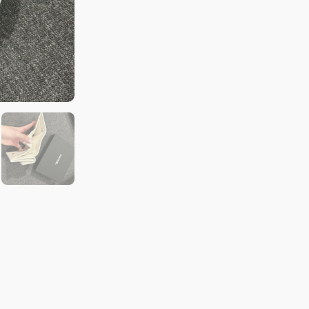
夾
荔
枝
牛
皮
白
金
數
量