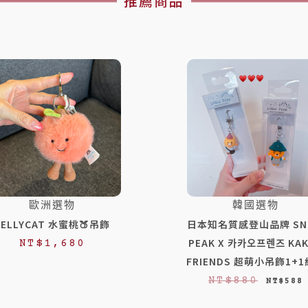
推薦商品
歐洲選物
韓國選物
JELLYCAT 水蜜桃🍑吊飾
日本知名質感登山品牌 SN
PEAK X 카카오프렌즈 KA
NT$
1,680
FRIENDS 超萌小吊飾1+
原
NT$
880
NT$
588
始