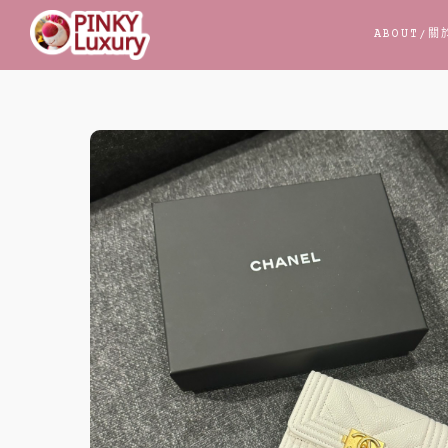
跳
ABOUT
/關
至
主
要
內
容