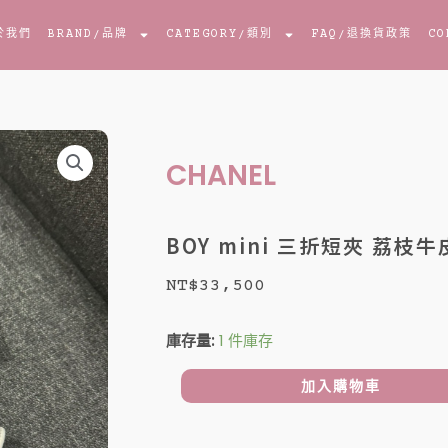
於我們
BRAND
/品牌
CATEGORY
/類別
FAQ
/退換貨政策
CO
CHANEL
BOY mini 三折短夾 荔枝
NT$
33,500
BOY
庫存量:
1 件庫存
mini
三
加入購物車
折
短