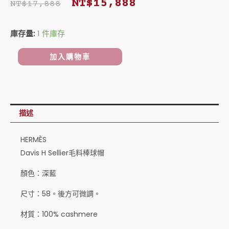
NT$
15,888
NT$
17,888
始
前
Davis
庫存量:
1 件庫存
價
價
H
Sellier
格：
格：
加入購物車
毛
NT$17,888。
NT$15,888。
料
棒
球
描述
帽
深
HERMÈS
藍
Davis H Sellier毛料棒球帽
數
顏色：深藍
量
尺寸：58。後方可微調。
材質：100% cashmere