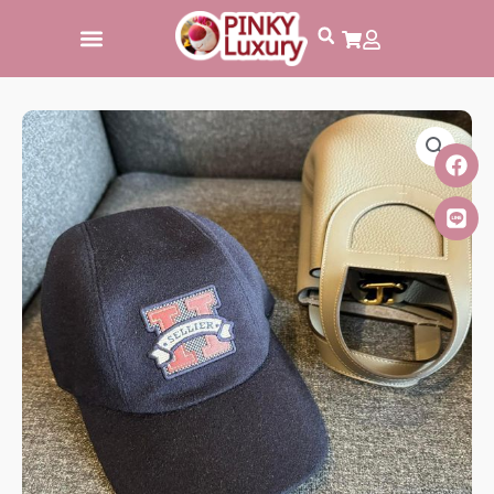
跳
至
主
要
內
容