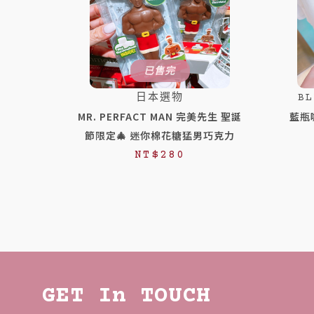
已售完
日本選物
BL
MR. PERFACT MAN 完美先生 聖誕
藍瓶咖
節限定🎄 迷你棉花糖猛男巧克力
NT$
280
GET In TOUCH