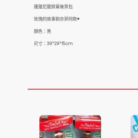
蓬蓬尼龍掀蓋後背包
玫瑰的故事劉亦菲同款♥️
顏色：黑
尺寸：39*29*15cm