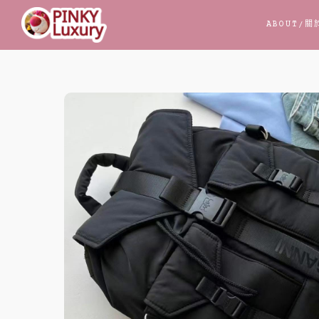
跳
ABOUT
/關
至
主
要
內
容