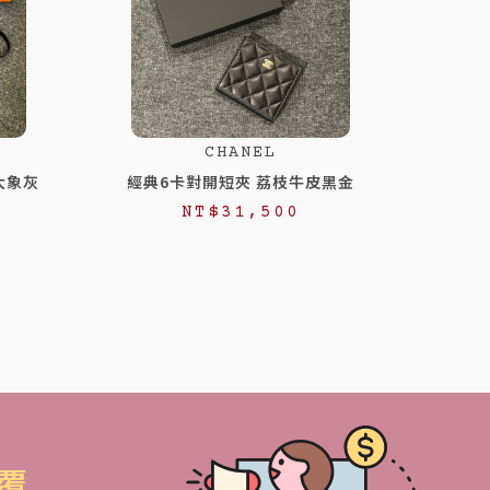
CHANEL
拼大象灰
經典6卡對開短夾 荔枝牛皮黑金
NT$
31,500
覆