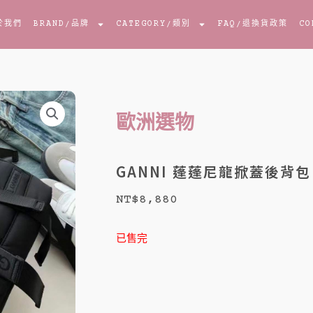
於我們
BRAND
/品牌
CATEGORY
/類別
FAQ
/退換貨政策
CO
歐洲選物
GANNI 蓬蓬尼龍掀蓋後背包
NT$
8,880
已售完