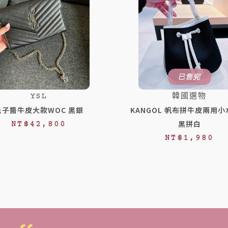
已售完
YSL
韓國選物
魚子醬牛皮大款WOC 黑銀
KANGOL 帆布拼牛皮兩用
黑拼白
NT$
42,800
NT$
1,980