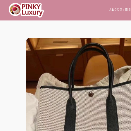
跳
ABOUT
/關
至
主
要
內
容