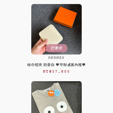
已售完
HERMES
絲巾短夾 奶昔白 🖤守財💰黑內裡🖤
NT$
37,800