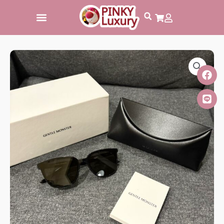
跳
至
主
要
內
容