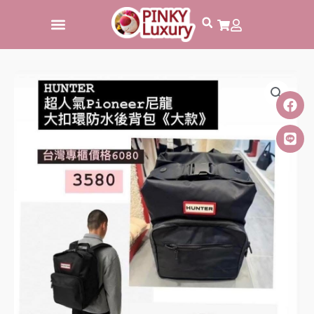
跳
至
主
要
內
容