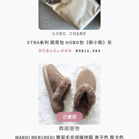
LONG CHAMP
XTRA系列 肩背包 HOBO包《新小款》灰
原
目
NT$
15,888
NT$
12,888
始
前
價
價
格
格
：
：
N
N
T
T
$
$
已售完
1
1
韓國選物
5
2
MARDI MERCREDI 雛菊毛毛保暖拖鞋 栗子色 摩卡色