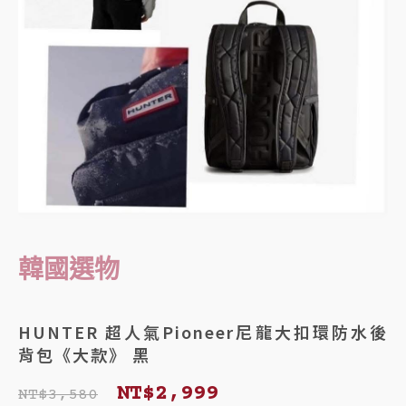
韓國選物
HUNTER 超人氣Pioneer尼龍大扣環防水後
背包《大款》 黑
原
目
NT$
2,999
NT$
3,580