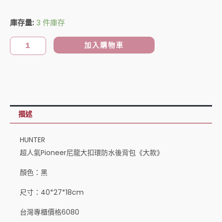
始
前
HUNTER
庫存量:
3 件庫存
價
價
超
人
格：
格：
加入購物車
氣
NT$3,580。
NT$2,999。
Pioneer
尼
龍
大
描述
扣
環
HUNTER
防
超人氣Pioneer尼龍大扣環防水後背包《大款》
水
顏色：黑
後
背
尺寸：40*27*18cm
包
台灣專櫃價格6080
《大