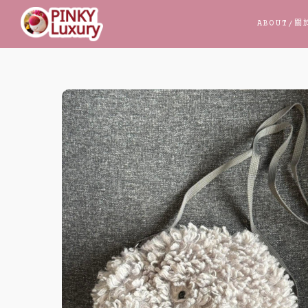
跳
ABOUT
/關
至
主
要
內
容