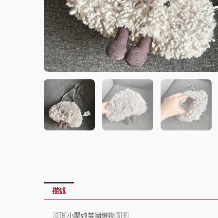
描述
🇬🇧小闆娘英國選物🇬🇧