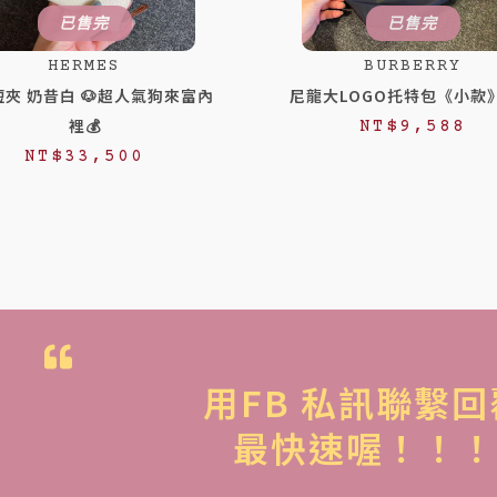
已售完
已售完
HERMES
BURBERRY
夾 奶昔白 🐶超人氣狗來富內
尼龍大LOGO托特包《小款
裡💰
NT$
9,588
NT$
33,500
用FB 私訊聯繫回
最快速喔！！