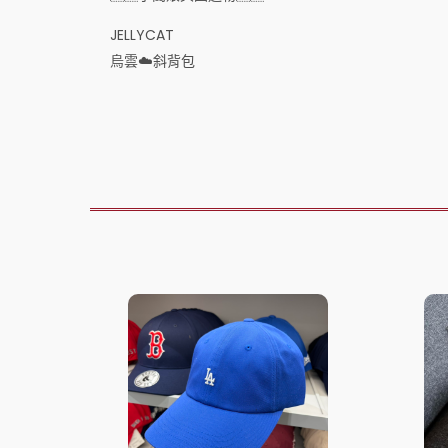
JELLYCAT
烏雲☁️斜背包