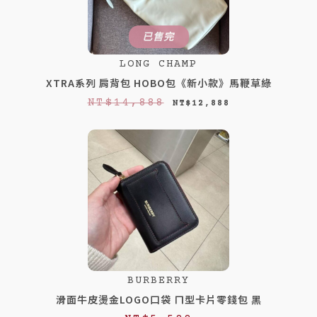
已售完
LONG CHAMP
XTRA系列 肩背包 HOBO包《新小款》馬鞭草綠
原
目
NT$
14,888
NT$
12,888
始
前
價
價
格
格
：
：
N
N
T
T
$
$
1
1
BURBERRY
4
2
滑面牛皮燙金LOGO口袋 ㄇ型卡片零錢包 黑
,
,