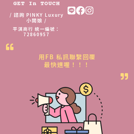
N
N
GET In TOUCH
T
T
/ 諮詢 PINKY Luxury
$
$
小闆娘 /
5
4
平淇商行 統一編號：
72860957
5
9
,
,
8
8
用FB 私訊聯繫回覆
0
8
最快速喔！！！
0
8
。
。