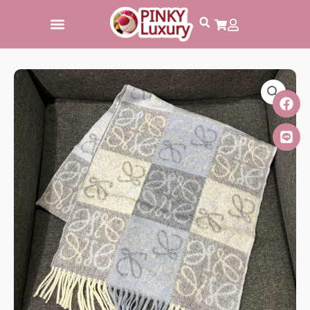
跳
至
主
要
內
容