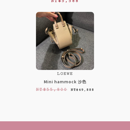
NT$
5,588
8
8
8
8
8
8
。
。
LOEWE
Mini hammock 沙色
原
目
NT$
55,800
NT$
49,888
始
前
價
價
格
格
：
：