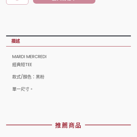
典
短
TEE
黑
粉
描述
數
量
MARDI MERCREDI
經典短TEE
款式/顏色：黑粉
單一尺寸。
推薦商品