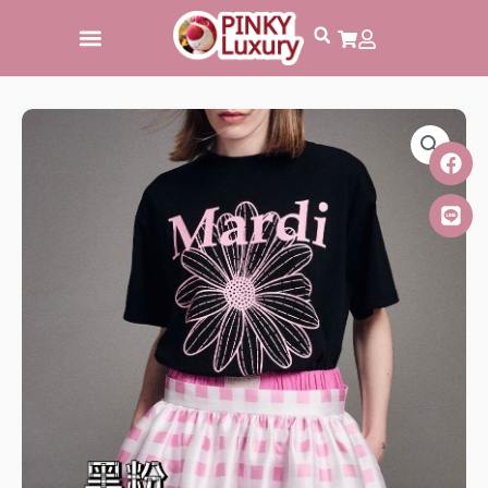
跳
至
主
要
內
容