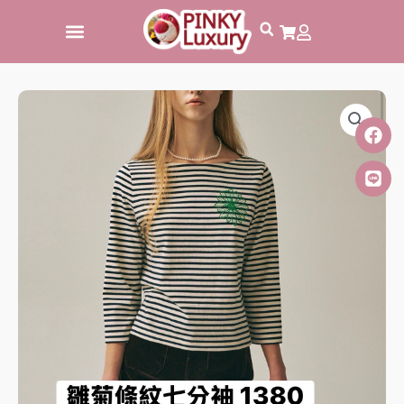
跳
至
主
要
內
容