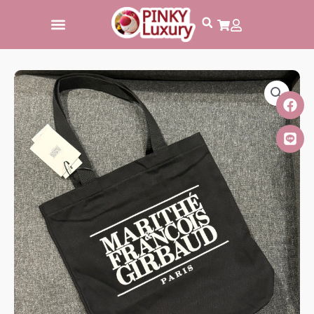
跳
至
主
要
內
容