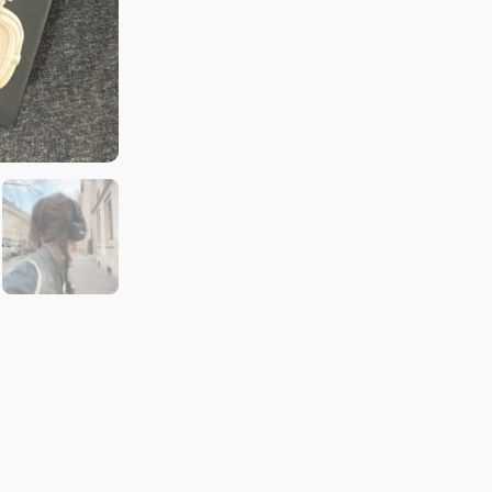
耳
罩
式
耳
機
奶
油
白
黑
數
量