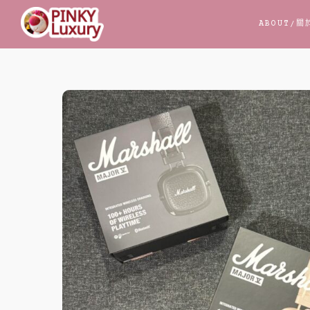
跳
ABOUT
/關
至
主
要
內
容