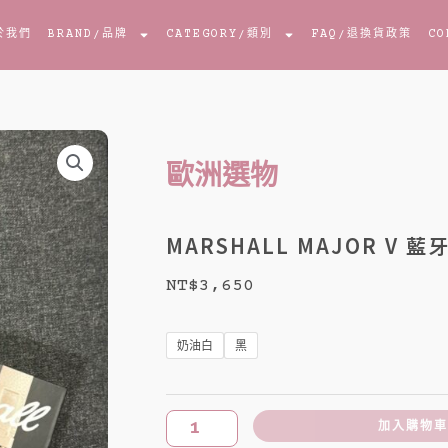
於我們
BRAND
/品牌
CATEGORY
/類別
FAQ
/退換貨政策
CO
歐洲選物
MARSHALL MAJOR V 
NT$
3,650
MARSHALL
MAJOR
奶油白
黑
V
藍
牙
加入購物