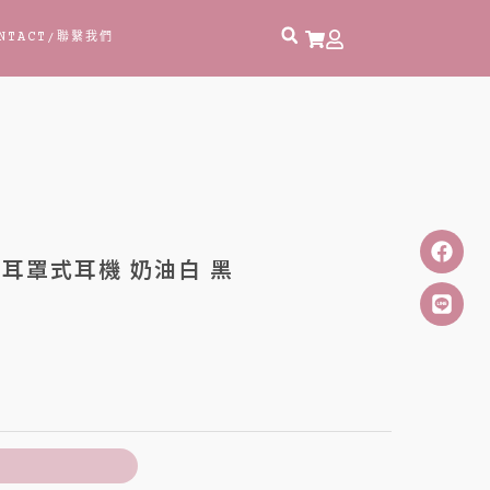
NTACT
/聯繫我們
藍牙耳罩式耳機 奶油白 黑
車