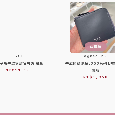
已售完
YSL
agnes b.
子醬牛皮信封名片夾 黑金
牛皮極簡燙金LOGO系列 L
炭灰
NT$
11,500
NT$
3,950