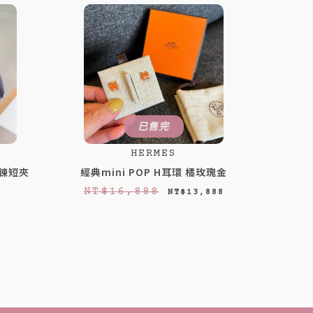
已售完
HERMES
拉鍊短夾
經典mini POP H耳環 橘玫瑰金
原
目
NT$
16,888
NT$
13,888
始
前
價
價
格
格
：
：
N
N
T
T