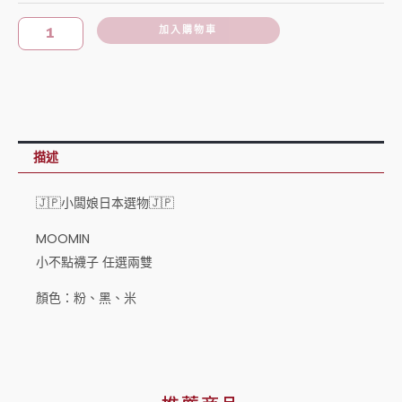
點
襪
加入購物車
子
任
選
兩
雙
描述
數
量
🇯🇵小闆娘日本選物🇯🇵
MOOMIN
小不點襪子 任選兩雙
顏色：粉、黑、米