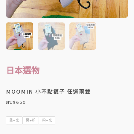
日本選物
MOOMIN 小不點襪子 任選兩雙
NT$
650
MOOMIN
小
黑+米
黑+粉
粉+米
不