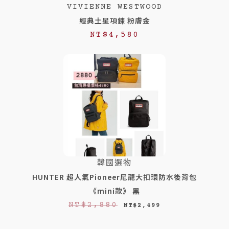
VIVIENNE WESTWOOD
經典土星項鍊 粉膚金
NT$
4,580
韓國選物
HUNTER 超人氣Pioneer尼龍大扣環防水後背包
《mini款》 黑
原
目
NT$
2,880
NT$
2,499
始
前