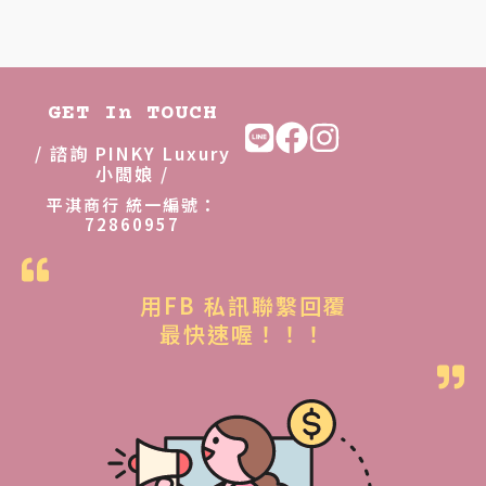
價
價
格
格
：
：
N
N
GET In TOUCH
T
T
/ 諮詢 PINKY Luxury
$
$
小闆娘 /
2
2
平淇商行 統一編號：
72860957
,
,
8
4
8
9
用FB 私訊聯繫回覆
0
9
最快速喔！！！
。
。