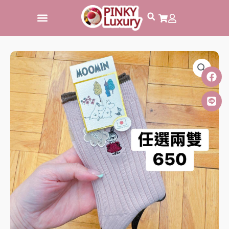
跳
至
主
要
內
容