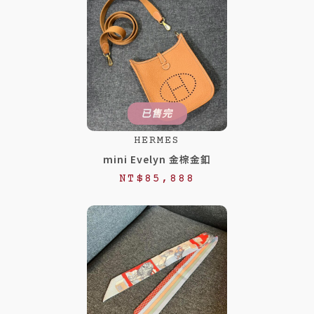
飾
數
量
已售完
HERMES
mini Evelyn 金棕金釦
NT$
85,888