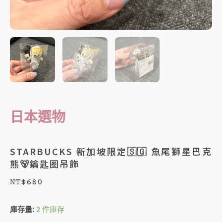
日本選物
STARBUCKS 新加坡限定🇸🇬 魚尾獅星巴克
熊🐻鑰匙圈吊飾
NT$
680
STARBUCKS
庫存量:
2 件庫存
新