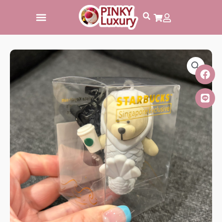
跳
至
主
要
內
容