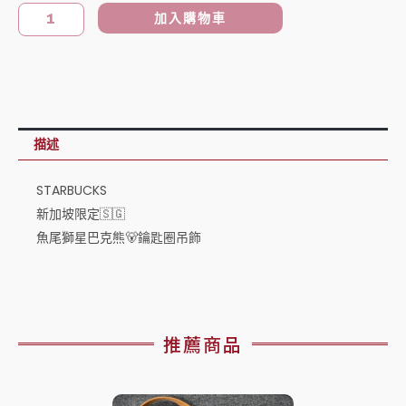
加
加入購物車
坡
限
定
🇸🇬
魚
描述
尾
獅
STARBUCKS
星
新加坡限定🇸🇬
巴
魚尾獅星巴克熊🐻鑰匙圈吊飾
克
熊
🐻
鑰
推薦商品
匙
圈
吊