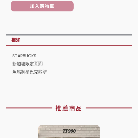
加
加入購物車
坡
限
定
🇸🇬
描述
魚
尾
STARBUCKS
獅
新加坡限定🇸🇬
星
魚尾獅星巴克熊🐻
巴
克
熊
🐻
推薦商品
數
量