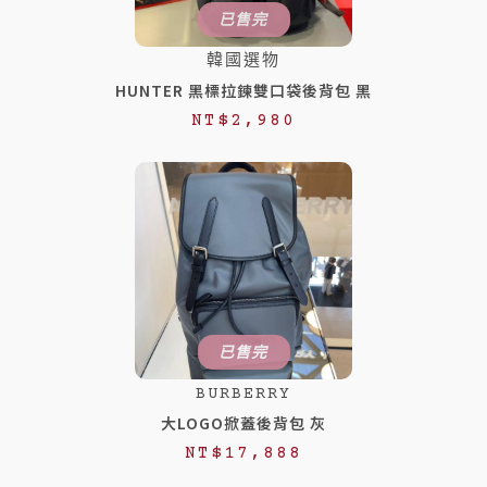
$
$
已售完
1
8
韓國選物
,
8
HUNTER 黑標拉鍊雙口袋後背包 黑
5
8
NT$
2,980
8
。
0
。
已售完
BURBERRY
大LOGO掀蓋後背包 灰
NT$
17,888