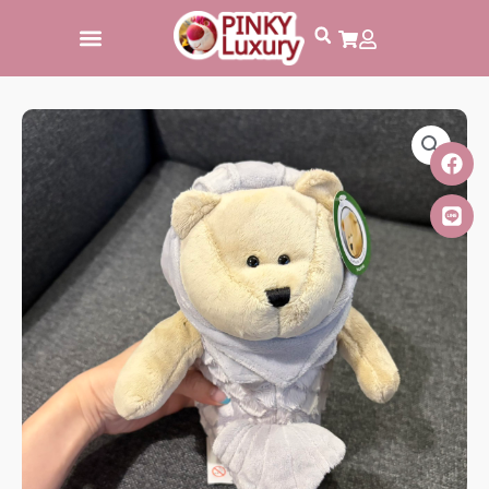
跳
至
主
要
內
容