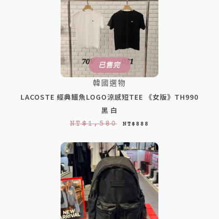
已售完
韓國選物
LACOSTE 經典鱷魚LOGO涼感短TEE 《女版》TH990
黑 白
原
目
NT$
1,580
NT$
888
始
前
價
價
格
格
：
：
N
N
T
T