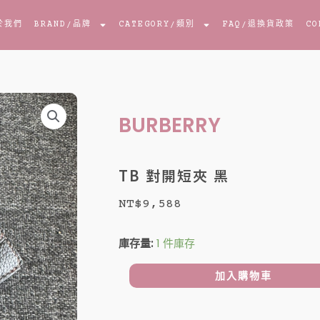
於我們
BRAND
/品牌
CATEGORY
/類別
FAQ
/退換貨政策
CO
BURBERRY
TB 對開短夾 黑
NT$
9,588
TB
庫存量:
1 件庫存
對
開
加入購物車
短
夾