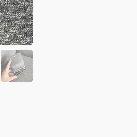
黑
數
量