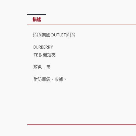
描述
🇬🇧英國OUTLET🇬🇧
BURBERRY
TB對開短夾
顏色：黑
附防塵袋、收據。