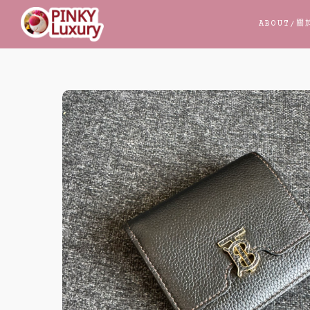
跳
ABOUT
/關
至
主
要
內
容