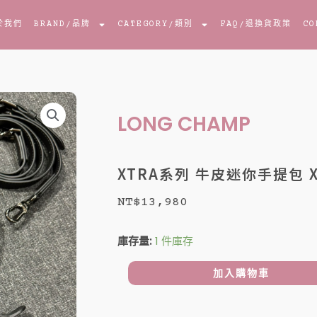
於我們
BRAND
/品牌
CATEGORY
/類別
FAQ
/退換貨政策
CO
LONG CHAMP
XTRA系列 牛皮迷你手提包 X
NT$
13,980
XTRA
庫存量:
1 件庫存
系
列
加入購物車
牛
皮