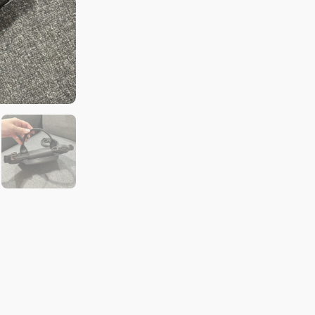
迷
你
手
提
包
XS
黑
數
量