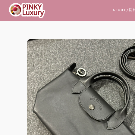
跳
ABOUT
/關
至
主
要
內
容