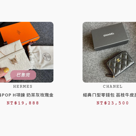
已售完
HERMES
CHANEL
典POP H項鍊 奶茶灰玫瑰金
經典ㄇ型零錢包 荔枝牛皮
NT$
19,888
NT$
23,500