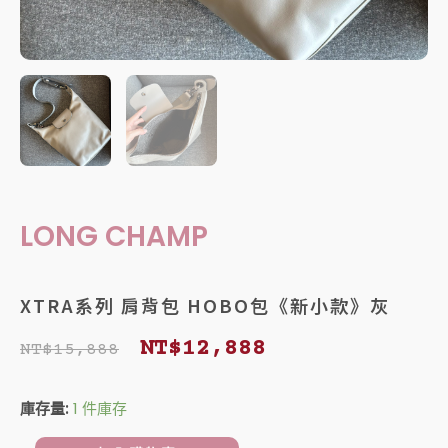
LONG CHAMP
XTRA系列 肩背包 HOBO包《新小款》灰
原
目
NT$
12,888
NT$
15,888
始
前
XTRA
庫存量:
1 件庫存
價
價
系
列
格：
格：