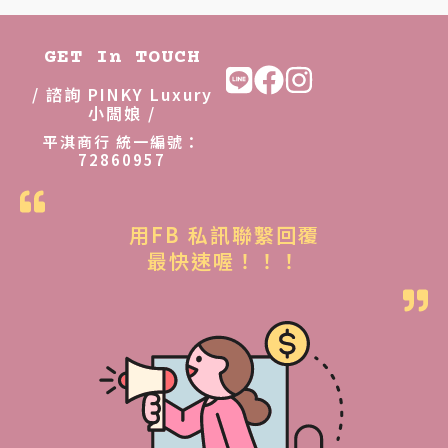
：
：
N
N
GET In TOUCH
T
T
/ 諮詢 PINKY Luxury
$
$
小闆娘 /
1
1
平淇商行 統一編號：
72860957
6
3
,
,
8
8
用FB 私訊聯繫回覆
8
8
最快速喔！！！
8
8
。
。