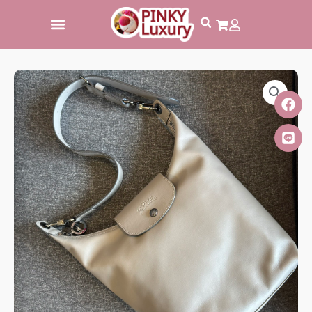
跳
至
主
要
內
容