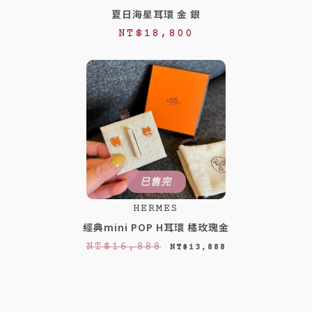
7
6
夏日海星耳環 金 銀
,
,
NT$
18,800
5
8
0
8
0
8
。
。
已售完
HERMES
經典mini POP H耳環 橘玫瑰金
原
目
NT$
16,888
NT$
13,888
始
前
價
價
格
格