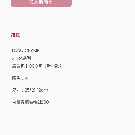
加入購物車
肩
NT$15,888。
NT$12,888。
背
包
HOBO
描述
包
《新
LONG CHAMP
小
XTRA系列
款》
肩背包 HOBO包《新小款》
灰
顏色：灰
數
量
尺寸：25*21*12cm
台灣專櫃價格21200