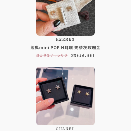
HERMES
經典mini POP H耳環 奶茶灰玫瑰金
原
目
NT$
17,500
NT$
16,888
始
前
價
價
格
格
：
：
N
N
T
T
$
$
1
1
CHANEL