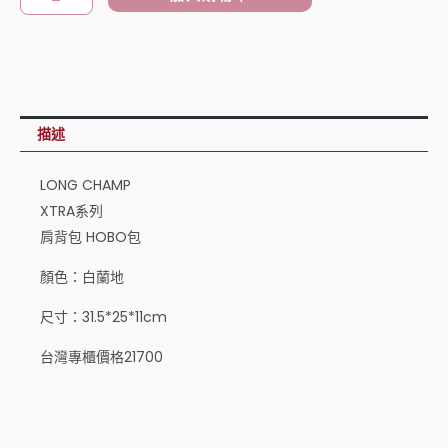
肩
背
包
HOBO
包
描述
白
蘭
LONG CHAMP
地
XTRA系列
數
肩背包 HOBO包
量
顏色：白蘭地
尺寸：31.5*25*11cm
台灣專櫃價格21700