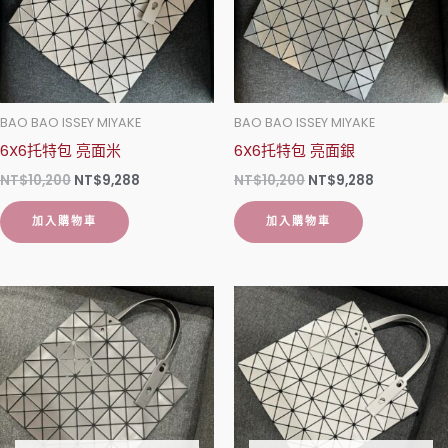
BAO BAO ISSEY MIYAKE
BAO BAO ISSEY MIYAKE
6X6托特包 亮面米
6X6托特包 亮面銀
NT$
10,200
NT$
9,288
NT$
10,200
NT$
9,288
加入購物車
加入購物車