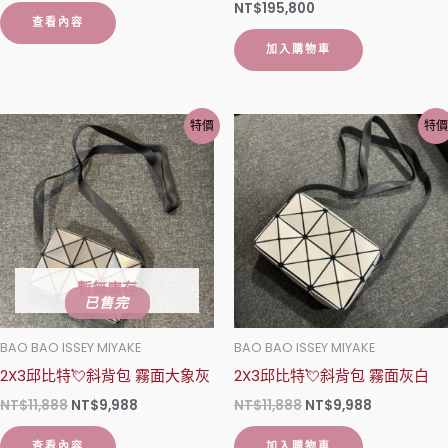
NT$
195,800
查看內容
加入購物車
原
目
原
目
特價
特價
始
前
始
前
價
價
價
價
格：
格：
格：
格：
NT$11,888。
NT$9,988。
NT$11,888。
NT$9,988
暫無庫存
已售完
BAO BAO ISSEY MIYAKE
BAO BAO ISSEY MIYAKE
2X3邱比特💘斜背包 霧面大象灰
2X3邱比特💘斜背包 霧面灰白
NT$
11,888
NT$
9,988
NT$
11,888
NT$
9,988
查看內容
加入購物車