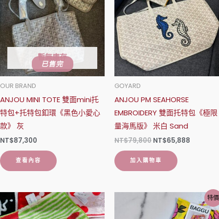
格：
格：
NT$79,800。
NT$65,
暫無庫存
已售完
OUR BRAND
GOYARD
ANJOU MINI TOTE 雙面mini托
ANJOU PM SEAHORSE
特包+托特包釦環《黑色小愛心
EMBROIDERY 雙面托特包《極限
款》 灰
量海馬版》 米白 Sand
NT$
87,300
NT$
79,800
NT$
65,888
查看內容
加入購物車
價
此
特價
格
產
範