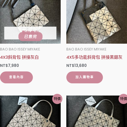
暫無庫存
已售完
BAO BAO ISSEY MIYAKE
BAO BAO ISSEY MIYAKE
4X3斜背包 拼接灰白
4X5多功能斜背包 拼接黑銀灰
NT$
7,980
NT$
13,680
查看內容
加入購物車
原
目
原
目
特價
特價
始
前
始
前
價
價
價
價
格：
格：
格：
格：
NT$10,200。
NT$9,288。
NT$10,200。
NT$9,288