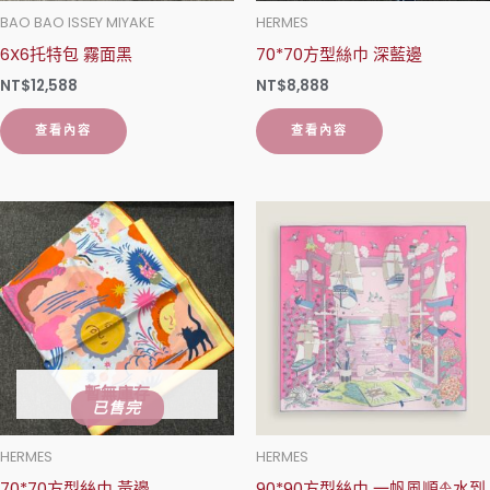
BAO BAO ISSEY MIYAKE
HERMES
6X6托特包 霧面黑
70*70方型絲巾 深藍邊
NT$
12,588
NT$
8,888
查看內容
查看內容
暫無庫存
已售完
HERMES
HERMES
70*70方型絲巾 黃邊
90*90方型絲巾 一帆風順⛵️水到