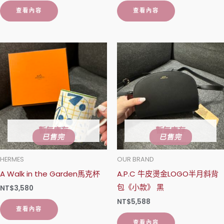
查看內容
查看內容
暫無庫存
暫無庫存
已售完
已售完
HERMES
OUR BRAND
A Walk in the Garden馬克杯
A.P.C 牛皮燙金LOGO半月斜背
包《小款》 黑
NT$
3,580
NT$
5,588
查看內容
查看內容