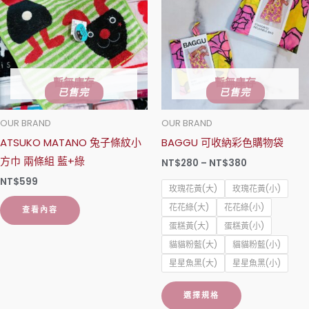
圍：
品
NT$280
有
到
NT$380
多
種
款
暫無庫存
暫無庫存
已售完
已售完
式。
可
OUR BRAND
OUR BRAND
在
ATSUKO MATANO 兔子條紋小
BAGGU 可收納彩色購物袋
產
方巾 兩條組 藍+綠
NT$
280
–
NT$
380
品
NT$
599
玫瑰花黃(大)
玫瑰花黃(小)
頁
花花綠(大)
花花綠(小)
查看內容
面
蛋糕黃(大)
蛋糕黃(小)
選
貓貓粉藍(大)
貓貓粉藍(小)
擇
星星魚黑(大)
星星魚黑(小)
選
項
選擇規格